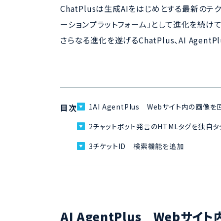
ChatPlusは生成AIをはじめとする最新の
ーションプラットフォーム」として進化を続けて
さらなる進化を遂げるChatPlus、AI Agent
目次
1
AI AgentPlus Webサイト内の画
2
チャットボット発言のHTMLタグを独自
3
チケットID 検索機能を追加
AI AgentPlus Web