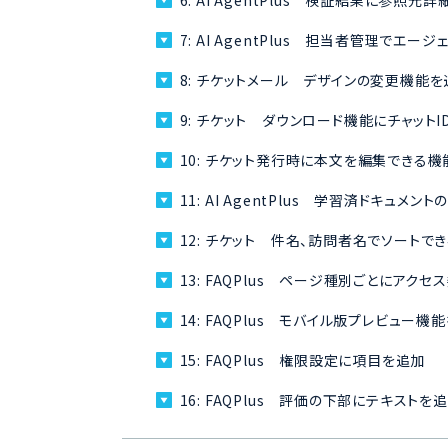
6:
AI AgentPlus 検証結果に参照
7:
AI AgentPlus 担当者管理でエ
8:
チケットメール デザインの変更機能を
9:
チケット ダウンロード機能にチャットI
10:
チケット発行時に本文を編集できる機
11:
AI AgentPlus 学習済ドキュ
12:
チケット 件名、訪問者名でソートで
13:
FAQPlus ページ種別ごとにアク
14:
FAQPlus モバイル版プレビュー機
15:
FAQPlus 権限設定に項目を追加
16:
FAQPlus 評価の下部にテキスト