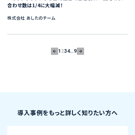
合わせ数は1/4に大幅減！
株式会社 あしたのチーム
前
次
1
2
3
4
…
9
の
の
ペ
ペ
ー
ー
ジ
ジ
導入事例をもっと詳しく知りたい方へ