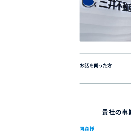
お話を伺った方
貴社の事
関森様