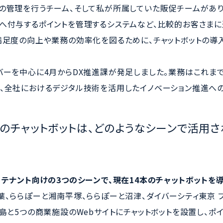
の管理を行うチーム、そして私が所属していた販促チームがあり
へ付与するポイントを管理するシステムなど、比較的お客さまに
満足度の向上や業務の効率化を図るために、チャットボットの導
バーを中心に4月からDX推進課が発足しました。業務はこれま
、全社におけるデジタル技術を活用したイノベーション推進への
lusのチャットボットは、どのようなシーンで活用
、テナント向けの3つのシーンで、現在14本のチャットボットを
葉、ららぽーと湘南平塚、ららぽーと沼津、ダイバーシティ東京 プ
長島と5つの商業施設のWebサイトにチャットボットを設置し、ポ